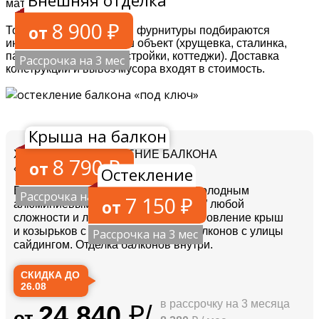
Внешняя отделка
материалов!
8 900
Толщина профиля и тип фурнитуры подбираются
индивидуально под ваш объект (хрущевка, сталинка,
панельные дома, новостройки, коттеджи).
Доставка
Рассрочка на 3 мес
конструкций и вывоз мусора входят в стоимость.
Крыша на балкон
ХОЛОДНОЕ ОСТЕКЛЕНИЕ БАЛКОНА
8 790
«ПОД КЛЮЧ»
Остекление
Выполняем остекление балконов холодным
Рассрочка на 3 мес
7 150
алюминиевым профилем “под ключ” любой
сложности и любых размеров. Изготовление крыш
и козырьков с гарантией. Обшив балконов с улицы
Рассрочка на 3 мес
сайдингом. Отделка балконов внутри.
СКИДКА ДО
26.08
24 840