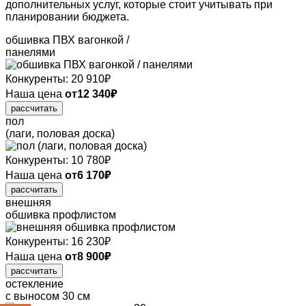
дополнительных услуг, которые
стоит учитывать при
планировании
бюджета.
обшивка ПВХ вагонкой /
панелями
Конкуренты:
20 910
₽
Наша цена
от
12 340
₽
рассчитать
пол
(лаги, половая доска)
Конкуренты:
10 780
₽
Наша цена
от
6 170
₽
рассчитать
внешняя
обшивка профлистом
Конкуренты:
16 230
₽
Наша цена
от
8 900
₽
рассчитать
остекление
с выносом 30 см