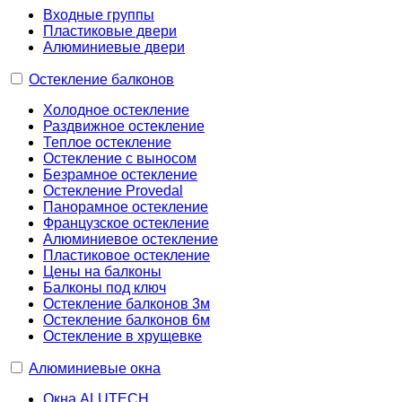
Входные группы
Пластиковые двери
Алюминиевые двери
Остекление балконов
Холодное остекление
Раздвижное остекление
Теплое остекление
Остекление с выносом
Безрамное остекление
Остекление Provedal
Панорамное остекление
Французское остекление
Алюминиевое остекление
Пластиковое остекление
Цены на балконы
Балконы под ключ
Остекление балконов 3м
Остекление балконов 6м
Остекление в хрущевке
Алюминиевые окна
Окна ALUTECH