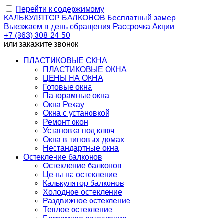
Перейти к содержимому
КАЛЬКУЛЯТОР
БАЛКОНОВ
Бесплатный замер
Выезжаем
в день обращения
Рассрочка
Акции
+7 (863) 308-24-50
или
закажите звонок
ПЛАСТИКОВЫЕ ОКНА
ПЛАСТИКОВЫЕ ОКНА
ЦЕНЫ НА ОКНА
Готовые окна
Панорамные окна
Окна Рехау
Окна с установкой
Ремонт окон
Установка под ключ
Окна в типовых домах
Нестандартные окна
Остекление балконов
Остекление балконов
Цены на остекление
Калькулятор балконов
Холодное остекление
Раздвижное остекление
Теплое остекление