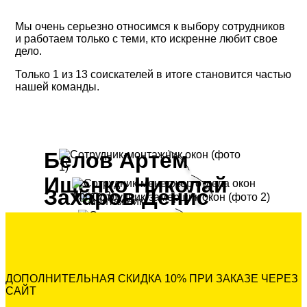
Мы очень серьезно относимся к выбору сотрудников
и работаем только с теми, кто искренне любит свое
дело.
Только 1 из 13 соискателей в итоге становится частью
нашей команды.
Белов Артем
Ищенко Николай
Захаров Денис
монтажник
Сергеев Юрий
монтажник
менеджер
замерщик
ДОПОЛНИТЕЛЬНАЯ СКИДКА 10% ПРИ ЗАКАЗЕ ЧЕРЕЗ
САЙТ