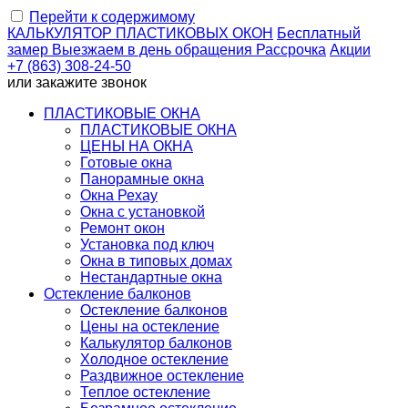
Перейти к содержимому
КАЛЬКУЛЯТОР
ПЛАСТИКОВЫХ ОКОН
Бесплатный
замер
Выезжаем
в день обращения
Рассрочка
Акции
+7 (863) 308-24-50
или
закажите звонок
ПЛАСТИКОВЫЕ ОКНА
ПЛАСТИКОВЫЕ ОКНА
ЦЕНЫ НА ОКНА
Готовые окна
Панорамные окна
Окна Рехау
Окна с установкой
Ремонт окон
Установка под ключ
Окна в типовых домах
Нестандартные окна
Остекление балконов
Остекление балконов
Цены на остекление
Калькулятор балконов
Холодное остекление
Раздвижное остекление
Теплое остекление