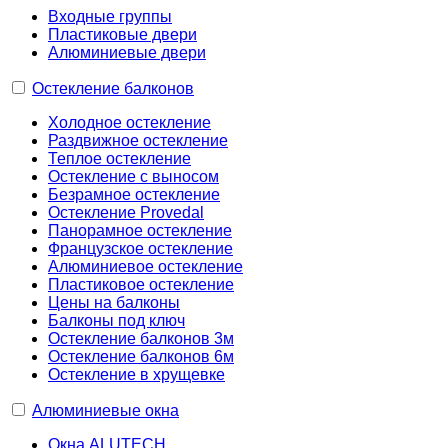
Входные группы
Пластиковые двери
Алюминиевые двери
Остекление балконов
Холодное остекление
Раздвижное остекление
Теплое остекление
Остекление с выносом
Безрамное остекление
Остекление Provedal
Панорамное остекление
Французское остекление
Алюминиевое остекление
Пластиковое остекление
Цены на балконы
Балконы под ключ
Остекление балконов 3м
Остекление балконов 6м
Остекление в хрущевке
Алюминиевые окна
Окна ALUTECH