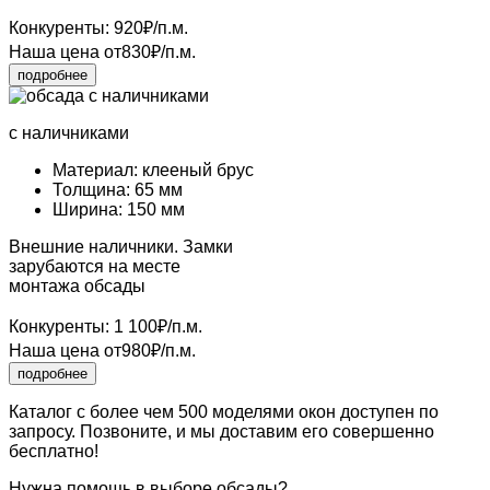
Конкуренты:
920
₽/п.м.
Наша цена
от
830
₽/п.м.
подробнее
с наличниками
Материал: клееный брус
Толщина: 65 мм
Ширина: 150 мм
Внешние наличники. Замки
зарубаются на месте
монтажа обсады
Конкуренты:
1 100
₽/п.м.
Наша цена
от
980
₽/п.м.
подробнее
Каталог с более чем 500 моделями окон доступен по
запросу.
Позвоните, и мы доставим его совершенно
бесплатно!
Нужна помощь в
выборе обсады?