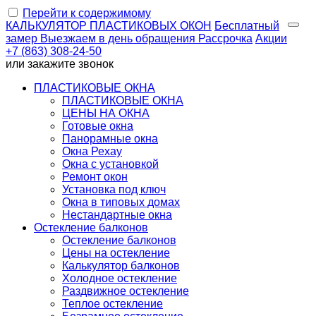
Перейти к содержимому
КАЛЬКУЛЯТОР
ПЛАСТИКОВЫХ ОКОН
Бесплатный
замер
Выезжаем
в день обращения
Рассрочка
Акции
+7 (863) 308-24-50
или
закажите звонок
ПЛАСТИКОВЫЕ ОКНА
ПЛАСТИКОВЫЕ ОКНА
ЦЕНЫ НА ОКНА
Готовые окна
Панорамные окна
Окна Рехау
Окна с установкой
Ремонт окон
Установка под ключ
Окна в типовых домах
Нестандартные окна
Остекление балконов
Остекление балконов
Цены на остекление
Калькулятор балконов
Холодное остекление
Раздвижное остекление
Теплое остекление