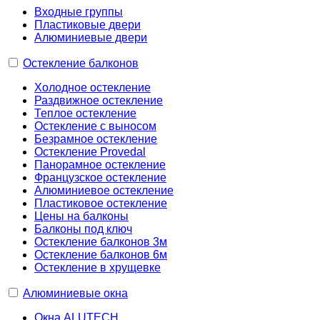
Входные группы
Пластиковые двери
Алюминиевые двери
Остекление балконов
Холодное остекление
Раздвижное остекление
Теплое остекление
Остекление с выносом
Безрамное остекление
Остекление Provedal
Панорамное остекление
Французское остекление
Алюминиевое остекление
Пластиковое остекление
Цены на балконы
Балконы под ключ
Остекление балконов 3м
Остекление балконов 6м
Остекление в хрущевке
Алюминиевые окна
Окна ALUTECH