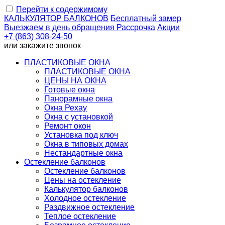
Перейти к содержимому
КАЛЬКУЛЯТОР
БАЛКОНОВ
Бесплатный замер
Выезжаем
в день обращения
Рассрочка
Акции
+7 (863) 308-24-50
или
закажите звонок
ПЛАСТИКОВЫЕ ОКНА
ПЛАСТИКОВЫЕ ОКНА
ЦЕНЫ НА ОКНА
Готовые окна
Панорамные окна
Окна Рехау
Окна с установкой
Ремонт окон
Установка под ключ
Окна в типовых домах
Нестандартные окна
Остекление балконов
Остекление балконов
Цены на остекление
Калькулятор балконов
Холодное остекление
Раздвижное остекление
Теплое остекление