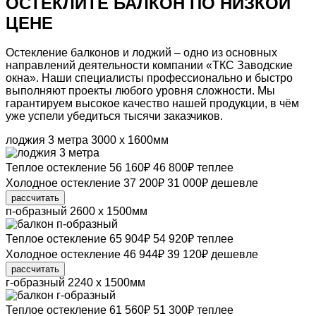
ОСТЕКЛИТЕ БАЛКОН ПО
НИЗКОЙ
ЦЕНЕ
Остекление балконов и лоджий
– одно из основных
направлений деятельности компании «ТКС Заводские
окна». Наши специалисты профессионально и быстро
выполняют проекты любого уровня сложности.
Мы
гарантируем высокое качество нашей продукции,
в чём
уже успели убедиться тысячи заказчиков.
лоджия 3 метра
3000 х 1600мм
Теплое остекление
56 160
₽
46 800
₽
теплее
Холодное остекление
37 200
₽
31 000
₽
дешевле
рассчитать
п-образный
2600 х 1500мм
Теплое остекление
65 904
₽
54 920
₽
теплее
Холодное остекление
46 944
₽
39 120
₽
дешевле
рассчитать
г-образный
2240 х 1500мм
Теплое остекление
61 560
₽
51 300
₽
теплее