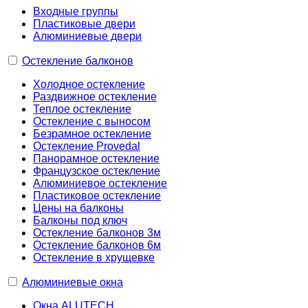
Входные группы
Пластиковые двери
Алюминиевые двери
Остекление балконов
Холодное остекление
Раздвижное остекление
Теплое остекление
Остекление с выносом
Безрамное остекление
Остекление Provedal
Панорамное остекление
Французское остекление
Алюминиевое остекление
Пластиковое остекление
Цены на балконы
Балконы под ключ
Остекление балконов 3м
Остекление балконов 6м
Остекление в хрущевке
Алюминиевые окна
Окна ALUTECH