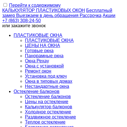
Перейти к содержимому
КАЛЬКУЛЯТОР
ПЛАСТИКОВЫХ ОКОН
Бесплатный
замер
Выезжаем
в день обращения
Рассрочка
Акции
+7 (863) 308-24-50
или
закажите звонок
ПЛАСТИКОВЫЕ ОКНА
ПЛАСТИКОВЫЕ ОКНА
ЦЕНЫ НА ОКНА
Готовые окна
Панорамные окна
Окна Рехау
Окна с установкой
Ремонт окон
Установка под ключ
Окна в типовых домах
Нестандартные окна
Остекление балконов
Остекление балконов
Цены на остекление
Калькулятор балконов
Холодное остекление
Раздвижное остекление
Теплое остекление