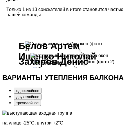
Только 1 из 13 соискателей в итоге становится частью
нашей команды.
Белов Артем
Ищенко Николай
Захаров Денис
монтажник
Сергеев Юрий
монтажник
ВАРИАНТЫ УТЕПЛЕНИЯ БАЛКОНА
менеджер
замерщик
однослойное
двухслойное
трехслойное
на улице
-25°С
, внутри
+2°С