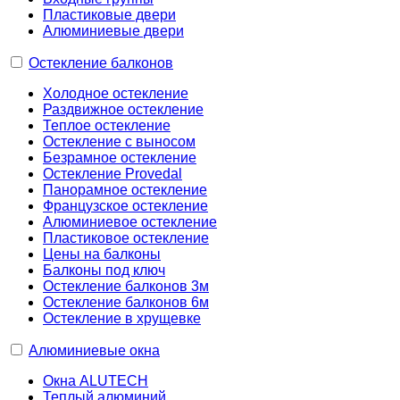
Пластиковые двери
Алюминиевые двери
Остекление балконов
Холодное остекление
Раздвижное остекление
Теплое остекление
Остекление с выносом
Безрамное остекление
Остекление Provedal
Панорамное остекление
Французское остекление
Алюминиевое остекление
Пластиковое остекление
Цены на балконы
Балконы под ключ
Остекление балконов 3м
Остекление балконов 6м
Остекление в хрущевке
Алюминиевые окна
Окна ALUTECH
Теплый алюминий