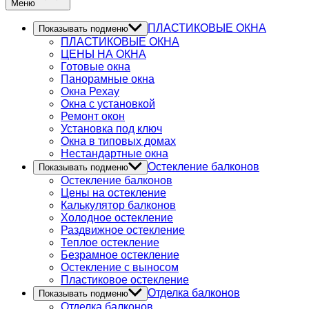
Меню
ПЛАСТИКОВЫЕ ОКНА
Показывать подменю
ПЛАСТИКОВЫЕ ОКНА
ЦЕНЫ НА ОКНА
Готовые окна
Панорамные окна
Окна Рехау
Окна с установкой
Ремонт окон
Установка под ключ
Окна в типовых домах
Нестандартные окна
Остекление балконов
Показывать подменю
Остекление балконов
Цены на остекление
Калькулятор балконов
Холодное остекление
Раздвижное остекление
Теплое остекление
Безрамное остекление
Остекление с выносом
Пластиковое остекление
Отделка балконов
Показывать подменю
Отделка балконов